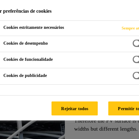
r preferências de cookies
Cookies estritamente necessários
Sempre at
Main Stadium World Games
Cookies de desempenho
IWAN
Cookies de funcionalidade
Cookies de publicidade
BIPV Module Bon
This project is unique by the
timeline. With the curved be
Rejeitar todos
Permitir t
spiral steel tubes a complete
Therefore the PV surface is 
widths but different lengths.