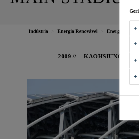
Geri
Indústria
Energia Renovável
Energia Solar
2009
KAOHSIUNG, TA