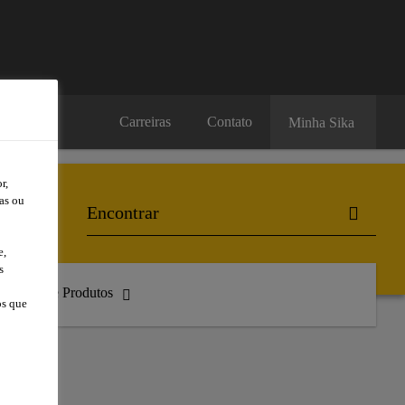
Carreiras
Contato
Minha Sika
r,
as ou
e,
s
atálogo de Produtos
os que