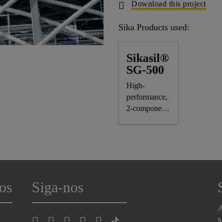
Download this project
Sika Products used:
Sikasil®
SG-500
High-
performance,
2-component
silicone
structural
glazing
adhesive
os
Siga-nos
A