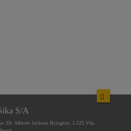
Sika S/A
v. Dr. Alberto Jackson Byington, 1.525 Vila
Menck