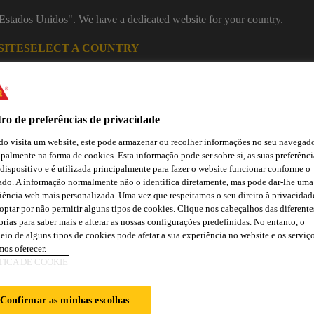
 "Estados Unidos". We have a dedicated website for your country.
SITE
SELECT A COUNTRY
Indústria
ro de preferências de privacidade
o visita um website, este pode armazenar ou recolher informações no seu navegado
ipalmente na forma de cookies. Esta informação pode ser sobre si, as suas preferênci
 dispositivo e é utilizada principalmente para fazer o website funcionar conforme o
ado. A informação normalmente não o identifica diretamente, mas pode dar-lhe uma
iência web mais personalizada. Uma vez que respeitamos o seu direito à privacidad
optar por não permitir alguns tipos de cookies. Clique nos cabeçalhos das diferente
orias para saber mais e alterar as nossas configurações predefinidas. No entanto, o
ão
Atendimento Técnico Indústria
Centro de Downloads
C
eio de alguns tipos de cookies pode afetar a sua experiência no website e os serviç
os oferecer.
TICA DE COOKIE
M WORLD GAMES
Confirmar as minhas escolhas