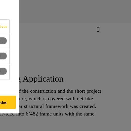
ivos
ding Application
 design of the construction and the short project
am structure, which is covered with net-like
odos
ly irregular structural framework was created.
divided into 6’482 frame units with the same