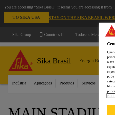
You are accessing "Sika Brasil", it seems you are accessing it from
TO SIKA USA
STAY ON THE SIKA BRASIL WEB
Sika Group
Countries
Todos os Mercados
Cent
Quand
princ
Sika Brasil
Energia Renovável
o seu
esper
exper
pode 
categ
Indústria
Aplicações
Produtos
Serviços
Inovaç
bloqu
podem
POLÍ
MAIN STADIU