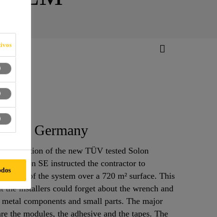
ivos
dorf”, Germany
ual installation of the new TÜV tested Solon
nd Solon SE instructed the contractor to
odos
tallation of the system over a 720 m² surface. This
at the installers could forget about the wrench and
l metal components and small parts. The major
re the modules, the adhesive and the tapes. The