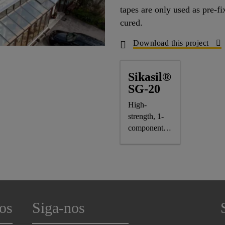
tapes are only used as pre-fi
cured.
Download this project
Sikasil®
SG-20
High-
strength, 1-
component
silicone
structural
glazing
adhesive,
CE-marked
os
Siga-nos