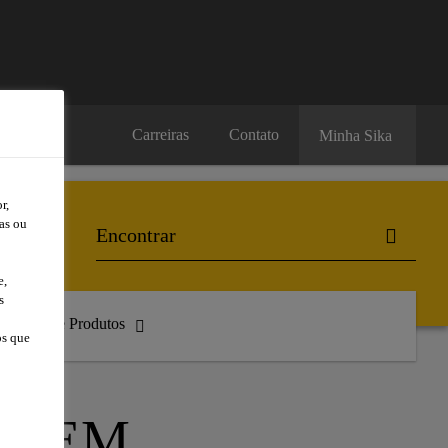
Carreiras
Contato
Minha Sika
r,
as ou
e,
s
atálogo de Produtos
os que
STEM