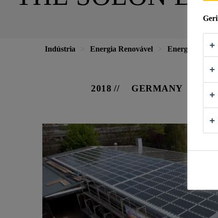
Geri
Indústria
Energia Renovável
Energia Solar
2018
GERMANY