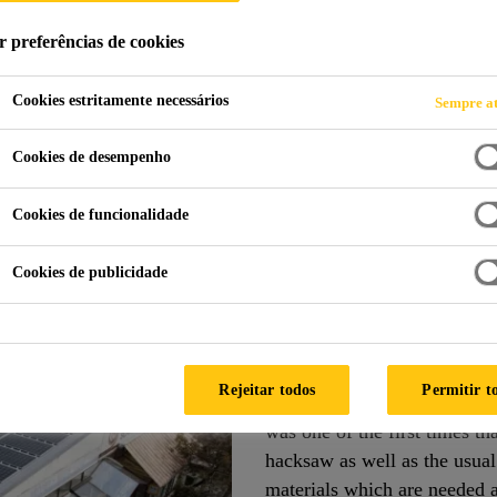
r preferências de cookies
Cookies estritamente necessários
Sempre at
The Solon LightWeight© System
Cookies de desempenho
Cookies de funcionalidade
Cookies de publicidade
Project “Lappers
This project is the first act
LightWeight© System. Sika a
Rejeitar todos
Permitir t
perform successfully the ins
was one of the first times th
hacksaw as well as the usua
materials which are needed a