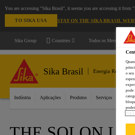
You are accessing "Sika Brasil", it seems you are accessing it from
TO SIKA USA
STAY ON THE SIKA BRASIL WEB
Sika Group
Countries
Todos os Mercados
Cent
Quand
princ
Sika Brasil
Energia Renovável
o seu
esper
exper
pode 
categ
Indústria
Aplicações
Produtos
Serviços
Inovaç
bloqu
podem
POLÍ
THE SOLON LI