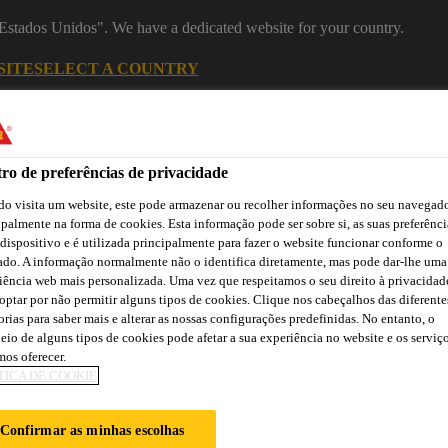
 "Estados Unidos". We have a dedicated website for your country.
SITE
SELECT A COUNTRY
Indústria
ro de preferências de privacidade
o visita um website, este pode armazenar ou recolher informações no seu navegado
ipalmente na forma de cookies. Esta informação pode ser sobre si, as suas preferênci
 dispositivo e é utilizada principalmente para fazer o website funcionar conforme o
ado. A informação normalmente não o identifica diretamente, mas pode dar-lhe uma
iência web mais personalizada. Uma vez que respeitamos o seu direito à privacidad
optar por não permitir alguns tipos de cookies. Clique nos cabeçalhos das diferente
orias para saber mais e alterar as nossas configurações predefinidas. No entanto, o
ão
Atendimento Técnico Indústria
Centro de Downloads
C
eio de alguns tipos de cookies pode afetar a sua experiência no website e os serviç
os oferecer.
TICA DE COOKIE
GHTWEIGHT© SY
Confirmar as minhas escolhas