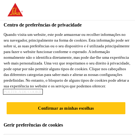
You are accessing "Sika Brasil", it seems you are accessing it
from "Estados Unidos". We have a dedicated website for your
country.
Centro de preferências de privacidade
TO
Quando visita um website, este pode armazenar ou recolher informações no
STAY ON THE SIKA
SELECT A
seu navegador, principalmente na forma de cookies. Esta informação pode ser
SIKA
BRASIL WEBSITE
COUNTRY
sobre si, as suas preferências ou o seu dispositivo e é utilizada principalmente
USA
para fazer o website funcionar conforme o esperado. A informação
normalmente não o identifica diretamente, mas pode dar-lhe uma experiência
web mais personalizada. Uma vez que respeitamos o seu direito à privacidade,
Sika Brasil
pode optar por não permitir alguns tipos de cookies. Clique nos cabeçalhos
das diferentes categorias para saber mais e alterar as nossas configurações
predefinidas. No entanto, o bloqueio de alguns tipos de cookies pode afetar a
sua experiência no website e os serviços que podemos oferecer.
POLÍTICA DE COOKIE
COLAR.
Confirmar as minhas escolhas
CONSTRUIR.
Gerir preferências de cookies