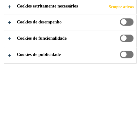
REPETIR.
Cookies estritamente necessários
Sempre ativos
Como painéis de parede interna colados
Cookies de desempenho
podem industrializar a construção modular
Cookies de funcionalidade
Cookies de publicidade
Indústria
...
Colar. Construir. Repetir.
2025
CONSTRUÇÃO MODULAR
Como painéis de parede