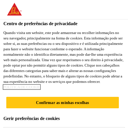
You are accessing "Sika Brasil", it seems you are accessing it
from "Estados Unidos". We have a dedicated website for your
country.
Centro de preferências de privacidade
TO
Quando visita um website, este pode armazenar ou recolher informações no
STAY ON THE SIKA
SELECT A
seu navegador, principalmente na forma de cookies. Esta informação pode ser
SIKA
BRASIL WEBSITE
COUNTRY
sobre si, as suas preferências ou o seu dispositivo e é utilizada principalmente
USA
para fazer o website funcionar conforme o esperado. A informação
normalmente não o identifica diretamente, mas pode dar-lhe uma experiência
web mais personalizada. Uma vez que respeitamos o seu direito à privacidade,
Sika Brasil
pode optar por não permitir alguns tipos de cookies. Clique nos cabeçalhos
das diferentes categorias para saber mais e alterar as nossas configurações
predefinidas. No entanto, o bloqueio de alguns tipos de cookies pode afetar a
sua experiência no website e os serviços que podemos oferecer.
POLÍTICA DE COOKIE
IMPULSIONAND
Confirmar as minhas escolhas
O O FUTURO DA
Gerir preferências de cookies