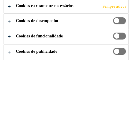
MONTAGEM DE
Cookies estritamente necessários
Sempre ativos
ÔNIBUS.
Cookies de desempenho
Como a Sika ajuda os principais produtores
Cookies de funcionalidade
a avançar na fabricação de ônibus
Cookies de publicidade
Indústria
...
Impulsionando O Futuro Da Montagem De
2024
TRANSPORTATION