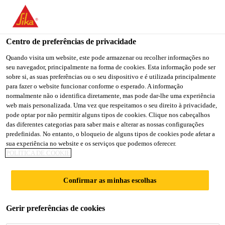
You are accessing "Sika Brasil", it seems you are accessing it
from "Estados Unidos". We have a dedicated website for your
country.
Centro de preferências de privacidade
TO
Quando visita um website, este pode armazenar ou recolher informações no
STAY ON THE SIKA
SELECT A
seu navegador, principalmente na forma de cookies. Esta informação pode ser
SIKA
BRASIL WEBSITE
COUNTRY
sobre si, as suas preferências ou o seu dispositivo e é utilizada principalmente
USA
para fazer o website funcionar conforme o esperado. A informação
normalmente não o identifica diretamente, mas pode dar-lhe uma experiência
web mais personalizada. Uma vez que respeitamos o seu direito à privacidade,
Sika Brasil
pode optar por não permitir alguns tipos de cookies. Clique nos cabeçalhos
das diferentes categorias para saber mais e alterar as nossas configurações
predefinidas. No entanto, o bloqueio de alguns tipos de cookies pode afetar a
sua experiência no website e os serviços que podemos oferecer.
POLÍTICA DE COOKIE
MOLDANDO A
Confirmar as minhas escolhas
MAIS NOVA
Gerir preferências de cookies