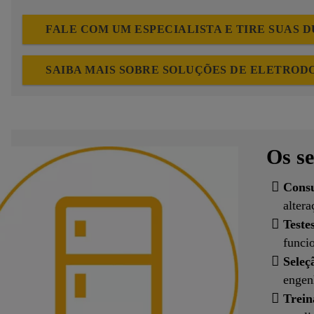
FALE COM UM ESPECIALISTA E TIRE SUAS D
SAIBA MAIS SOBRE SOLUÇÕES DE ELETROD
Os se
Consu
altera
Teste
funci
Seleç
engen
Trein