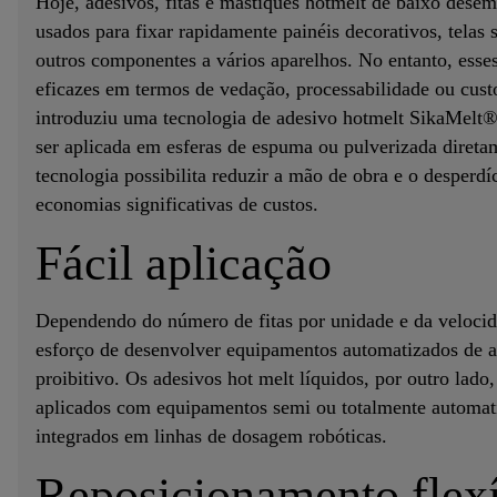
Hoje, adesivos, fitas e mastiques hotmelt de baixo de
usados para fixar rapidamente painéis decorativos, telas 
outros componentes a vários aparelhos. No entanto, ess
eficazes em termos de vedação, processabilidade ou custo
introduziu uma tecnologia de adesivo hotmelt SikaMelt®
ser aplicada em esferas de espuma ou pulverizada diret
tecnologia possibilita reduzir a mão de obra e o desperd
economias significativas de custos.
Fácil aplicação
Dependendo do número de fitas por unidade e da velocida
esforço de desenvolver equipamentos automatizados de ap
proibitivo. Os adesivos hot melt líquidos, por outro lado
aplicados com equipamentos semi ou totalmente automati
integrados em linhas de dosagem robóticas.
Reposicionamento flex