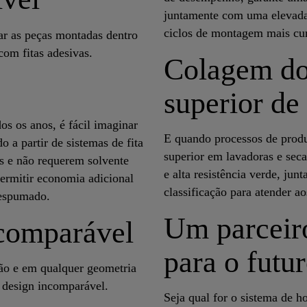
juntamente com uma elevada 
ciclos de montagem mais cur
ar as peças montadas dentro
om fitas adesivas.
Colagem do
superior de
s os anos, é fácil imaginar
E quando processos de produ
 a partir de sistemas de fita
superior em lavadoras e sec
s e não requerem solvente
e alta resistência verde, ju
rmitir economia adicional
classificação para atender a
 espumado.
Um parceiro
ncomparável
para o futu
ão e em qualquer geometria
e design incomparável.
Seja qual for o sistema de ho