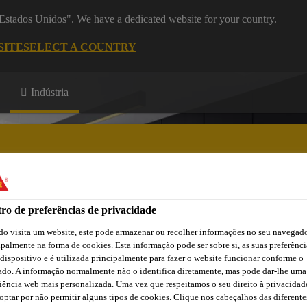
 "Estados Unidos". We have a dedicated website for your country.
SITE
SELECT A COUNTRY
Indústria
os
ro de preferências de privacidade
ão
Atendimento Técnico Indústria
Centro de Downloads
C
o visita um website, este pode armazenar ou recolher informações no seu navegado
ipalmente na forma de cookies. Esta informação pode ser sobre si, as suas preferênci
 dispositivo e é utilizada principalmente para fazer o website funcionar conforme o
ado. A informação normalmente não o identifica diretamente, mas pode dar-lhe uma
iência web mais personalizada. Uma vez que respeitamos o seu direito à privacidad
optar por não permitir alguns tipos de cookies. Clique nos cabeçalhos das diferente