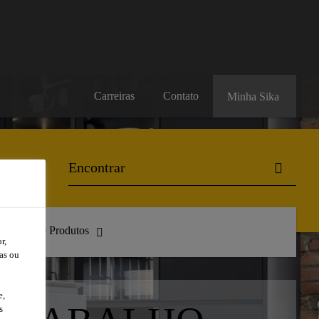
Carreiras
Contato
Minha Sika
atálogo de Produtos
r,
as ou
e,
s