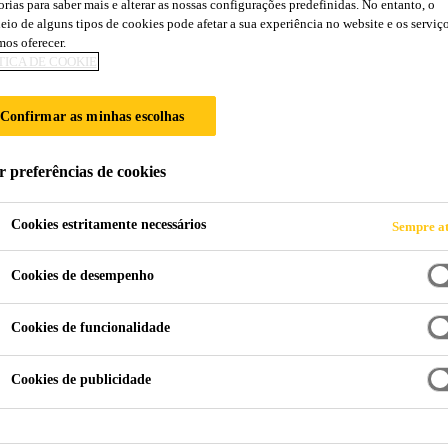
RDÍCIO. MENOS
orias para saber mais e alterar as nossas configurações predefinidas. No entanto, o
eio de alguns tipos de cookies pode afetar a sua experiência no website e os serviç
IA.
os oferecer.
TICA DE COOKIE
 da Sika estão melhorando a eficiência para 
Confirmar as minhas escolhas
r preferências de cookies
Cookies estritamente necessários
Sempre at
Cookies de desempenho
Cookies de funcionalidade
Cookies de publicidade