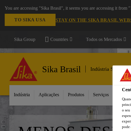
You are accessing "Sika Brasil", it seems you are accessing it from
TO SIKA USA
STAY ON THE SIKA BRASIL WEB
Sika Group
Countries
Todos os Mercados
Sika Brasil
Indústria Segment
Cent
Indústria
Aplicações
Produtos
Serviços
Inovaç
Quand
princ
o seu
esper
exper
pode 