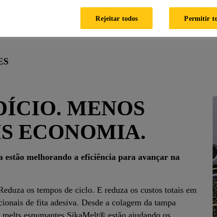
Rejeitar todos
Permitir t
Total De Design. Economia De Custos Massiva.
Menos Desperdí
ES
ÍCIO. MENOS
S ECONOMIA.
a estão melhorando a eficiência para avançar na
 Reduza os tempos de ciclo. E reduza os custos totais em
onais de fita adesiva. Desde a colagem da tampa
hot melts espumantes SikaMelt® estão ajudando os