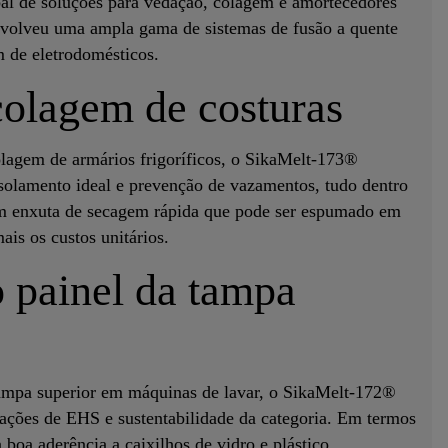
al de soluções para vedação, colagem e amortecedores
nvolveu uma ampla gama de sistemas de fusão a quente
 de eletrodomésticos.
colagem de costuras
olagem de armários frigoríficos, o SikaMelt-173®
isolamento ideal e prevenção de vazamentos, tudo dentro
 enxuta de secagem rápida que pode ser espumado em
ais os custos unitários.
 painel da tampa
tampa superior em máquinas de lavar, o SikaMelt-172®
cações de EHS e sustentabilidade da categoria. Em termos
oa aderência a caixilhos de vidro e plástico,