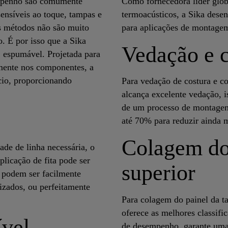
sempenho são comumente
Como fornecedora líder glob
sensíveis ao toque, tampas e
termoacústicos, a Sika dese
es métodos não são muito
para aplicações de montagem
. É por isso que a Sika
Vedação e 
 espumável. Projetada para
amente nos componentes, a
ício, proporcionando
Para vedação de costura e c
alcança excelente vedação, 
de um processo de montagem
até 70% para reduzir ainda m
Colagem do
de de linha necessária, o
licação de fita pode ser
superior
, podem ser facilmente
zados, ou perfeitamente
Para colagem do painel da 
oferece as melhores classifi
ível
de desempenho, garante uma b