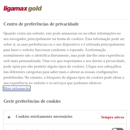
Centro de preferências de privacidade
Produtos Ligamax Gold
...
Ligamax Gold Aditivada
Quando visita um website, este pode armazenar ou recolher informações no
seu navegador, principalmente na forma de cookies. Esta informação pode ser
sobre si, as suas preferências ou o seu dispositivo e é utilizada principalmente
para fazer o website funcionar conforme o esperado. A informação
normalmente não o identifica diretamente, mas pode dar-lhe uma experiência
web mais personalizada. Uma vez que respeitamos o seu direito à privacidade,
Ligamax Gold
pode optar por não permitir alguns tipos de cookies. Clique nos cabeçalhos
das diferentes categorias para saber mais e alterar as nossas configurações
Aditivada
predefinidas. No entanto, o bloqueio de alguns tipos de cookies pode afetar a
sua experiência no website e os serviços que podemos oferecer.
Mais informação
Argamassa colante do tipo ACII
Gerir preferências de cookies
Ligamax Gold Aditivada foi desenvolvida para o
Cookies estritamente necessários
Sempre ativos
assentamento de cerâmicas com alto poder de
aderência e flexibilidade.