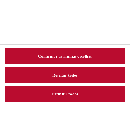
Av. Alberto J. Byington, 1525
06276-000 Vila Menck
Osasco - SP
Tel.:
0800 703 7340
Confirmar as minhas escolhas
Rejeitar todos
Permitir todos
Aviso Legal
Proteção de Dados