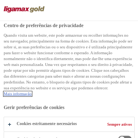
Centro de preferências de privacidade
Produtos Ligamax Gold
...
Ligamax Gold Extra
Quando visita um website, este pode armazenar ou recolher informações no
seu navegador, principalmente na forma de cookies. Esta informação pode ser
sobre si, as suas preferências ou o seu dispositivo e é utilizada principalmente
para fazer o website funcionar conforme o esperado. A informação
normalmente não o identifica diretamente, mas pode dar-lhe uma experiência
web mais personalizada. Uma vez que respeitamos o seu direito à privacidade,
Ligamax Gold
pode optar por não permitir alguns tipos de cookies. Clique nos cabeçalhos
das diferentes categorias para saber mais e alterar as nossas configurações
Extra
predefinidas. No entanto, o bloqueio de alguns tipos de cookies pode afetar a
sua experiência no website e os serviços que podemos oferecer.
Mais informação
Argamassa colante do tipo ACII
Gerir preferências de cookies
Ligamax Gold Extra é indicada para o assentamento
Cookies estritamente necessários
Sempre ativos
de revestimentos cerâmicos, porcelanatos, grandes
formatos e pedras naturais sobre emboço e