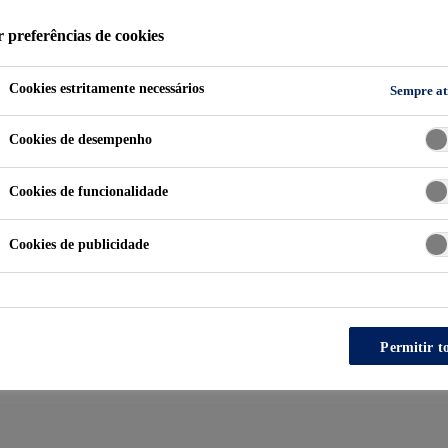
r preferências de cookies
oteca de documentos Port
Cookies estritamente necessários
Sempre at
s como: Fichas Técnicas de produtos, Ficha de Informações 
Cookies de desempenho
Selecione abaixo opção desejada para fazer o download.
Cookies de funcionalidade
Cookies de publicidade
Permitir t
Carregando texto