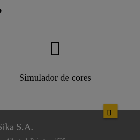
?
Simulador de cores
Sika S.A.