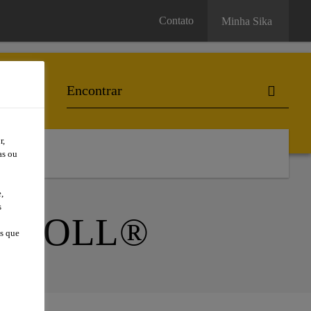
Contato
Minha Sika
r,
as ou
,
s
OKOLL®
os que