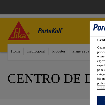
Cent
Quand
Home
Institucional
Produtos
Planeje sua Obra
princi
o seu 
esper
experi
pode o
CENTRO DE D
catego
bloque
podem
POLÍ