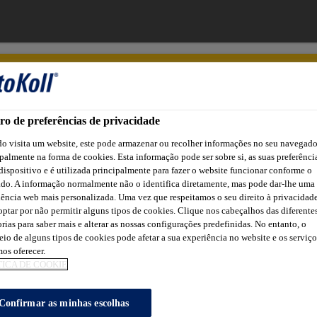
ro de preferências de privacidade
o visita um website, este pode armazenar ou recolher informações no seu navegado
Vídeos
Onde Encontrar
Contato
Notícias
palmente na forma de cookies. Esta informação pode ser sobre si, as suas preferênci
dispositivo e é utilizada principalmente para fazer o website funcionar conforme o
ado. A informação normalmente não o identifica diretamente, mas pode dar-lhe uma
ência web mais personalizada. Uma vez que respeitamos o seu direito à privacidade
ptar por não permitir alguns tipos de cookies. Clique nos cabeçalhos das diferente
OWNLOADS PORT
rias para saber mais e alterar as nossas configurações predefinidas. No entanto, o
io de alguns tipos de cookies pode afetar a sua experiência no website e os serviç
os oferecer.
TICA DE COOKIE
Confirmar as minhas escolhas