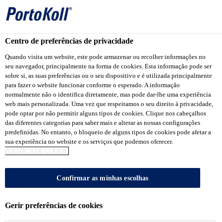
Centro de preferências de privacidade
Produtos Portokoll
...
PortoKoll PREMIUM® Cozinhas
Quando visita um website, este pode armazenar ou recolher informações no
seu navegador, principalmente na forma de cookies. Esta informação pode ser
sobre si, as suas preferências ou o seu dispositivo e é utilizada principalmente
para fazer o website funcionar conforme o esperado. A informação
normalmente não o identifica diretamente, mas pode dar-lhe uma experiência
web mais personalizada. Uma vez que respeitamos o seu direito à privacidade,
PortoKoll
pode optar por não permitir alguns tipos de cookies. Clique nos cabeçalhos
das diferentes categorias para saber mais e alterar as nossas configurações
PREMIUM®
predefinidas. No entanto, o bloqueio de alguns tipos de cookies pode afetar a
sua experiência no website e os serviços que podemos oferecer.
POLÍTICA DE COOKIE
Cozinhas e
Confirmar as minhas escolhas
Banheiros
Gerir preferências de cookies
Argamassa colante do tipo ACI