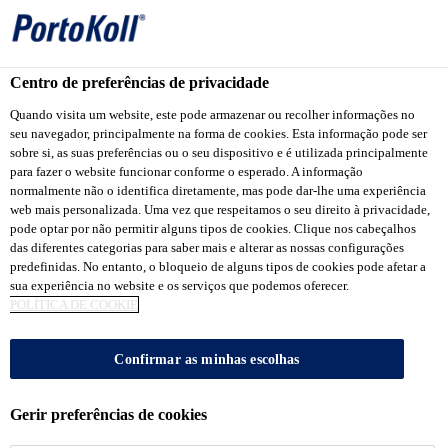
Centro de preferências de privacidade
Produtos Portokoll
...
PortoKoll PREMIUM® Super Po
Quando visita um website, este pode armazenar ou recolher informações no
seu navegador, principalmente na forma de cookies. Esta informação pode ser
sobre si, as suas preferências ou o seu dispositivo e é utilizada principalmente
para fazer o website funcionar conforme o esperado. A informação
normalmente não o identifica diretamente, mas pode dar-lhe uma experiência
web mais personalizada. Uma vez que respeitamos o seu direito à privacidade,
PortoKoll
pode optar por não permitir alguns tipos de cookies. Clique nos cabeçalhos
das diferentes categorias para saber mais e alterar as nossas configurações
PREMIUM®
predefinidas. No entanto, o bloqueio de alguns tipos de cookies pode afetar a
sua experiência no website e os serviços que podemos oferecer.
POLÍTICA DE COOKIE
Super Porcelanatos
Confirmar as minhas escolhas
Argamassa colante do tipo ACIII
Gerir preferências de cookies
PortoKoll PREMIUM® Super Porcelanato é uma