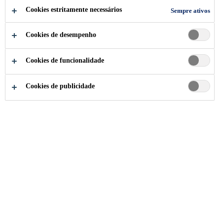
argamassa de excelente desempenho desenvolvida
Cookies estritamente necessários
Sempre ativos
para o assentamento de grandes formatos.
Cookies de desempenho
Fácil de aplicar
Cookies de funcionalidade
Flexível
Alta aderência
Cookies de publicidade
ATENDIMENTO ESPECIALIZADO