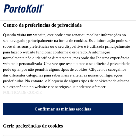
Centro de preferências de privacidade
Produtos Portokoll
...
PortoKoll PREMIUM® Epoxi Pi
Quando visita um website, este pode armazenar ou recolher informações no
seu navegador, principalmente na forma de cookies. Esta informação pode ser
sobre si, as suas preferências ou o seu dispositivo e é utilizada principalmente
para fazer o website funcionar conforme o esperado. A informação
normalmente não o identifica diretamente, mas pode dar-lhe uma experiência
web mais personalizada. Uma vez que respeitamos o seu direito à privacidade,
PortoKoll
pode optar por não permitir alguns tipos de cookies. Clique nos cabeçalhos
das diferentes categorias para saber mais e alterar as nossas configurações
PREMIUM®
predefinidas. No entanto, o bloqueio de alguns tipos de cookies pode afetar a
sua experiência no website e os serviços que podemos oferecer.
POLÍTICA DE COOKIE
Epoxi Piscina
Confirmar as minhas escolhas
Rejunte epóxi tri-componente
Gerir preferências de cookies
PortoKoll PREMIUM® Epoxi Piscina é um produto