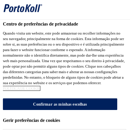
Centro de preferências de privacidade
Produtos Portokoll
...
PortoKoll® Rejuntamento Acríli
Quando visita um website, este pode armazenar ou recolher informações no
seu navegador, principalmente na forma de cookies. Esta informação pode ser
sobre si, as suas preferências ou o seu dispositivo e é utilizada principalmente
para fazer o website funcionar conforme o esperado. A informação
normalmente não o identifica diretamente, mas pode dar-lhe uma experiência
web mais personalizada. Uma vez que respeitamos o seu direito à privacidade,
PortoKoll®
pode optar por não permitir alguns tipos de cookies. Clique nos cabeçalhos
das diferentes categorias para saber mais e alterar as nossas configurações
Rejuntamento
predefinidas. No entanto, o bloqueio de alguns tipos de cookies pode afetar a
sua experiência no website e os serviços que podemos oferecer.
POLÍTICA DE COOKIE
Acrílico
Confirmar as minhas escolhas
Rejuntamento especial acrílico
Gerir preferências de cookies
PortoKoll® Rejuntamento Acrílico é um produto de