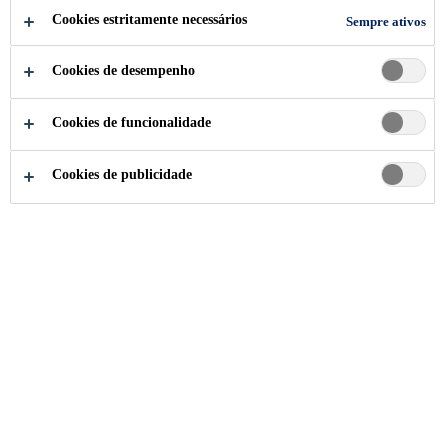
aditivação superior que confere alto desempenho,
Cookies estritamente necessários
Sempre ativos
textura fina, acabamento ultraliso e resistência à
formação de fungos.
Cookies de desempenho
Ler mais (+)
Cookies de funcionalidade
Áreas secas e úmidas
Cookies de publicidade
Proteção contra mofo e bactérias
Acabamento ultra liso
ATENDIMENTO ESPECIALIZADO