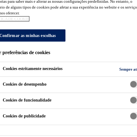
AMENTO DE CER
rias para saber mais e alterar as nossas configurações predefinidas. No entanto, o
io de alguns tipos de cookies pode afetar a sua experiência no website e os serviç
os oferecer.
TICA DE COOKIE
Confirmar as minhas escolhas
r preferências de cookies
azer um bom assentamento de cerâmica
Cookies estritamente necessários
Sempre at
Cookies de desempenho
to que pode ser usado tanto em ambientes inter
, para fazer um bom assentamento de cerâmica é 
Cookies de funcionalidade
Cookies de publicidade
Primeiramente, você precisa conhecer os tipos de cer