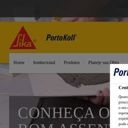
Home
Institucional
Produtos
Planeje sua Obra
Cent
Quand
princi
CONHEÇA O P
o seu 
esper
experi
pode o