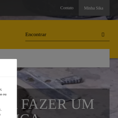
Contato
Minha Sika
r,
as ou
ARA FAZER UM
,
s