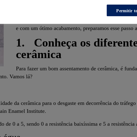
superfície, além de entender qual a melhor maneira pa
Permitir t
Para que você conheça tudo sobre cerâmica e entregue
e com um ótimo acabamento, preparamos esse passo 
1. Conheça os diferente
cerâmica
Para fazer um bom assentamento de cerâmica, é funda
ento. Vamos lá?
alidade da cerâmica para o desgaste em decorrência do tráfeg
in Enamel Institute.
 de 0 a 5, sendo 0 a resistência baixíssima e 5 a resistência 