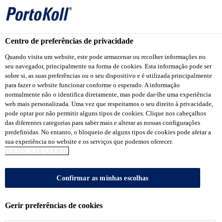
Centro de preferências de privacidade
Quando visita um website, este pode armazenar ou recolher informações no
NOVA
seu navegador, principalmente na forma de cookies. Esta informação pode ser
sobre si, as suas preferências ou o seu dispositivo e é utilizada principalmente
EMBALAGEM DE
para fazer o website funcionar conforme o esperado. A informação
normalmente não o identifica diretamente, mas pode dar-lhe uma experiência
web mais personalizada. Uma vez que respeitamos o seu direito à privacidade,
REJUNTAMENTO
pode optar por não permitir alguns tipos de cookies. Clique nos cabeçalhos
das diferentes categorias para saber mais e alterar as nossas configurações
predefinidas. No entanto, o bloqueio de alguns tipos de cookies pode afetar a
COLORIDO PARA
sua experiência no website e os serviços que podemos oferecer.
POLÍTICA DE COOKIE
CERÂMICAS E
Confirmar as minhas escolhas
PEDRAS
Gerir preferências de cookies