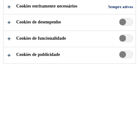
Cookies estritamente necessários
Sempre ativos
Noticias Portokoll
...
Nova embalagem de Rejuntamento
Cookies de desempenho
Cookies de funcionalidade
13/06/2022
Com diversas opções de cores, produto é
Cookies de publicidade
extremamente flexível e possui alto poder de
aderência