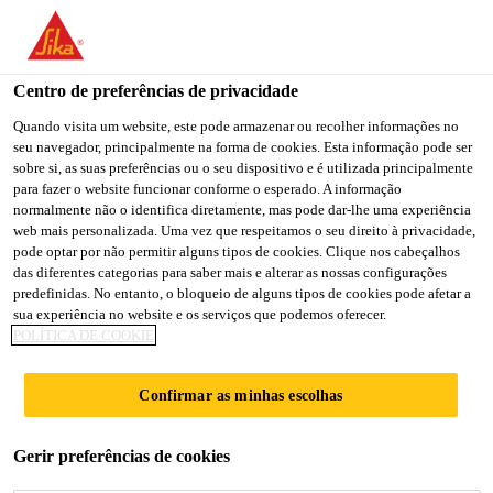
Centro de preferências de privacidade
Quando visita um website, este pode armazenar ou recolher informações no
seu navegador, principalmente na forma de cookies. Esta informação pode ser
LEAD - KEY OWNERS
sobre si, as suas preferências ou o seu dispositivo e é utilizada principalmente
para fazer o website funcionar conforme o esperado. A informação
normalmente não o identifica diretamente, mas pode dar-lhe uma experiência
& KEY SPECIFIERS
web mais personalizada. Uma vez que respeitamos o seu direito à privacidade,
pode optar por não permitir alguns tipos de cookies. Clique nos cabeçalhos
(KPM & KAM)
das diferentes categorias para saber mais e alterar as nossas configurações
predefinidas. No entanto, o bloqueio de alguns tipos de cookies pode afetar a
sua experiência no website e os serviços que podemos oferecer.
POLÍTICA DE COOKIE
Full-time
Sales
Confirmar as minhas escolhas
Navi Mumbai, Maharashtra, India
Gerir preferências de cookies