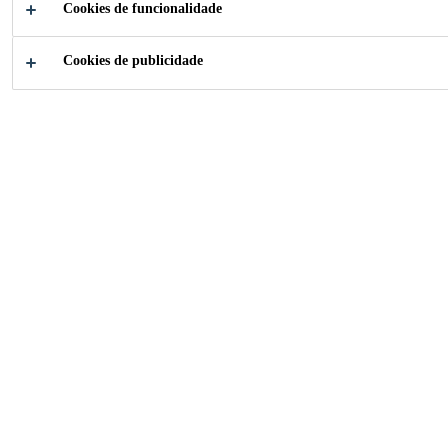
Como podemos te
Cookies de funcionalidade
ajudar?
Cookies de publicidade
Centro de
Onde Comprar
Download
Nossas Soluções