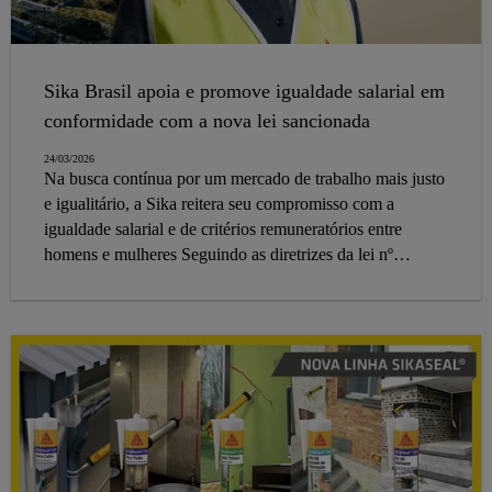
Sika Brasil apoia e promove igualdade salarial em
conformidade com a nova lei sancionada
24/03/2026
Na busca contínua por um mercado de trabalho mais justo
e igualitário, a Sika reitera seu compromisso com a
igualdade salarial e de critérios remuneratórios entre
homens e mulheres Seguindo as diretrizes da lei nº
14.611, sancionada em 3 de Julho de 2023, nós nos
empenhamos em garantir um ambiente de trabalho onde
todos os colaboradores sejam valorizados de forma
equitativa.