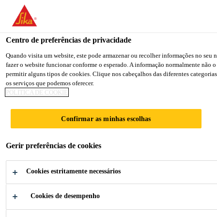
You are accessing "Sika Brasil", it seems you are accessing it from
TO SIKA USA
STAY ON THE SIKA BRASIL WEB
Centro de preferências de privacidade
Quando visita um website, este pode armazenar ou recolher informações no seu nav
fazer o website funcionar conforme o esperado. A informação normalmente não o 
Sika Brasil
permitir alguns tipos de cookies. Clique nos cabeçalhos das diferentes categorias
os serviços que podemos oferecer.
POLÍTICA DE COOKIE
Confirmar as minhas escolhas
SIKA BRASIL
Gerir preferências de cookies
Toda Obra, Tudo Sika.
Cookies estritamente necessários
Cookies de desempenho