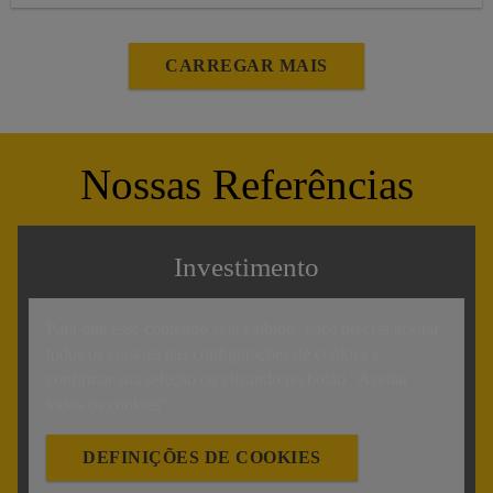
engenheiros das principais montadoras do país.
CARREGAR MAIS
Nossas Referências
Investimento
Para que esse conteúdo seja exibido, você precisa aceitar
todos os cookies nas configurações de cookies e
confirmar sua seleção ou clicando no botão "Aceitar
todos os cookies".
DEFINIÇÕES DE COOKIES