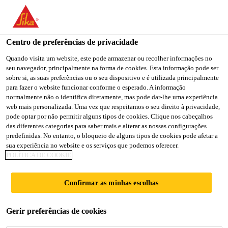
You are accessing "Sika Brasil", it seems you are accessing it
from "Estados Unidos". We have a dedicated website for your
country.
Centro de preferências de privacidade
TO
Quando visita um website, este pode armazenar ou recolher informações no
STAY ON THE SIKA
SELECT A
seu navegador, principalmente na forma de cookies. Esta informação pode ser
SIKA
BRASIL WEBSITE
COUNTRY
sobre si, as suas preferências ou o seu dispositivo e é utilizada principalmente
USA
para fazer o website funcionar conforme o esperado. A informação
normalmente não o identifica diretamente, mas pode dar-lhe uma experiência
web mais personalizada. Uma vez que respeitamos o seu direito à privacidade,
Sika Brasil
pode optar por não permitir alguns tipos de cookies. Clique nos cabeçalhos
das diferentes categorias para saber mais e alterar as nossas configurações
predefinidas. No entanto, o bloqueio de alguns tipos de cookies pode afetar a
sua experiência no website e os serviços que podemos oferecer.
POLÍTICA DE COOKIE
CONTATO SIKA
Confirmar as minhas escolhas
BRASIL
Gerir preferências de cookies