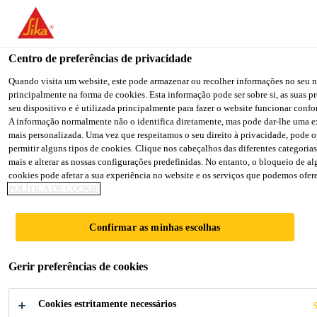
You are accessing "Sika Brasil", it seems you are accessing it from 
Unidos". We have a dedicated website for your country.
Centro de preferências de privacidade
TO SIKA
STAY ON THE SIKA BRASIL
SE
USA
WEBSITE
CO
Quando visita um website, este pode armazenar ou recolher informações no seu 
principalmente na forma de cookies. Esta informação pode ser sobre si, as suas pr
seu dispositivo e é utilizada principalmente para fazer o website funcionar conf
A informação normalmente não o identifica diretamente, mas pode dar-lhe uma 
Sika Brasil
mais personalizada. Uma vez que respeitamos o seu direito à privacidade, pode o
permitir alguns tipos de cookies. Clique nos cabeçalhos das diferentes categorias
mais e alterar as nossas configurações predefinidas. No entanto, o bloqueio de al
cookies pode afetar a sua experiência no website e os serviços que podemos ofere
POLÍTICA DE COOKIE
PROTEÇÃO DE
Confirmar as minhas escolhas
DADOS
Gerir preferências de cookies
Cookies estritamente necessários