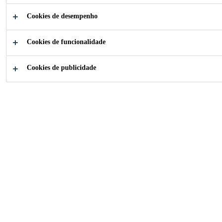
Cookies de desempenho
Cookies de funcionalidade
A SIKA PROTEGE OS SEUS
Cookies de publicidade
DADOS
A presente informação sobre Proteção de Dados do Site
descreve como a Sika Brasil, com sede na Av. Dr. Alberto
Jackson Byington, 1.525, Vila Menck, na Cidade de
Osasco, Estado de São Paulo ("Sika Brasil" ou “nós”,
"nos" ou "nosso") como controladora processa os dados
pessoais e outras informações dos usuários titulares
("você" ou "seu”), em especial dentro da Lei nº 13.709 de
14 de agosto de 2018 ("LGPD") ao usar o site
https://bra.sika.com/pt/home.html
(“Site").