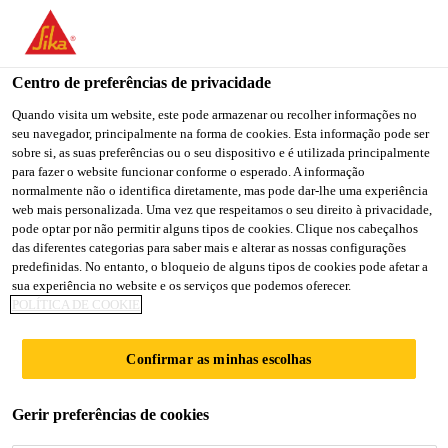
Centro de preferências de privacidade
Quando visita um website, este pode armazenar ou recolher informações no
seu navegador, principalmente na forma de cookies. Esta informação pode ser
TECHNICAL SALES
sobre si, as suas preferências ou o seu dispositivo e é utilizada principalmente
para fazer o website funcionar conforme o esperado. A informação
normalmente não o identifica diretamente, mas pode dar-lhe uma experiência
REPRESENTATIVE
web mais personalizada. Uma vez que respeitamos o seu direito à privacidade,
pode optar por não permitir alguns tipos de cookies. Clique nos cabeçalhos
das diferentes categorias para saber mais e alterar as nossas configurações
predefinidas. No entanto, o bloqueio de alguns tipos de cookies pode afetar a
Full-time
sua experiência no website e os serviços que podemos oferecer.
POLÍTICA DE COOKIE
Sales
Salt Lake City, Utah, United States
Confirmar as minhas escolhas
CANDIDATE-SE AGORA
Gerir preferências de cookies