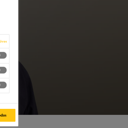
ivos
odos