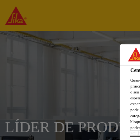
Cent
Quand
princ
o seu
esper
exper
pode 
categ
LÍDER DE PRODU
bloqu
podem
POLÍ