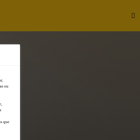
r,
as ou
e,
s
os que