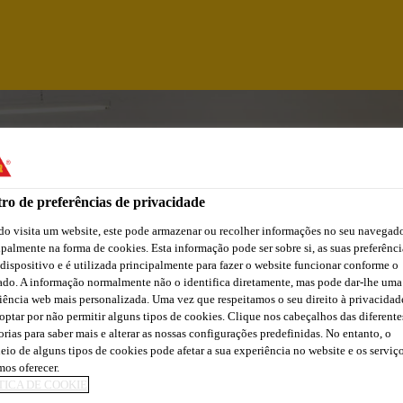
ro de preferências de privacidade
o visita um website, este pode armazenar ou recolher informações no seu navegado
ipalmente na forma de cookies. Esta informação pode ser sobre si, as suas preferênci
 dispositivo e é utilizada principalmente para fazer o website funcionar conforme o
ado. A informação normalmente não o identifica diretamente, mas pode dar-lhe uma
iência web mais personalizada. Uma vez que respeitamos o seu direito à privacidad
optar por não permitir alguns tipos de cookies. Clique nos cabeçalhos das diferente
orias para saber mais e alterar as nossas configurações predefinidas. No entanto, o
ÇÃO E ARMAZÉM
eio de alguns tipos de cookies pode afetar a sua experiência no website e os serviç
os oferecer.
TICA DE COOKIE