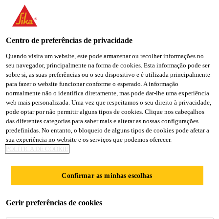
Centro de preferências de privacidade
Quando visita um website, este pode armazenar ou recolher informações no
seu navegador, principalmente na forma de cookies. Esta informação pode ser
SALES MANAGER
sobre si, as suas preferências ou o seu dispositivo e é utilizada principalmente
para fazer o website funcionar conforme o esperado. A informação
normalmente não o identifica diretamente, mas pode dar-lhe uma experiência
web mais personalizada. Uma vez que respeitamos o seu direito à privacidade,
pode optar por não permitir alguns tipos de cookies. Clique nos cabeçalhos
Full-time
das diferentes categorias para saber mais e alterar as nossas configurações
Sales
predefinidas. No entanto, o bloqueio de alguns tipos de cookies pode afetar a
sua experiência no website e os serviços que podemos oferecer.
Jamnagar, Gujarat, India
POLÍTICA DE COOKIE
Confirmar as minhas escolhas
CANDIDATE-SE AGORA
COMPARTILHE
Gerir preferências de cookies