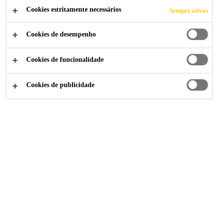
Cookies estritamente necessários
Sempre ativos
Lyndhurst, New Jersey, United States
Cookies de desempenho
CANDIDATE-SE AGORA
Cookies de funcionalidade
COMPARTILHE
Cookies de publicidade
Institucional
...
Senior Project Manager/Solution Arch