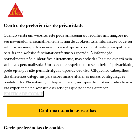
Centro de preferências de privacidade
Quando visita um website, este pode armazenar ou recolher informações no
seu navegador, principalmente na forma de cookies. Esta informação pode ser
SENIOR PROJECT
sobre si, as suas preferências ou o seu dispositivo e é utilizada principalmente
para fazer o website funcionar conforme o esperado. A informação
normalmente não o identifica diretamente, mas pode dar-lhe uma experiência
MANAGER/SOLUTION
web mais personalizada. Uma vez que respeitamos o seu direito à privacidade,
pode optar por não permitir alguns tipos de cookies. Clique nos cabeçalhos
ARCHITECT SAP TM
das diferentes categorias para saber mais e alterar as nossas configurações
predefinidas. No entanto, o bloqueio de alguns tipos de cookies pode afetar a
(TRANSPORTATION
sua experiência no website e os serviços que podemos oferecer.
POLÍTICA DE COOKIE
MANAGEMENT)
Confirmar as minhas escolhas
Full-time
Gerir preferências de cookies
Information Technology