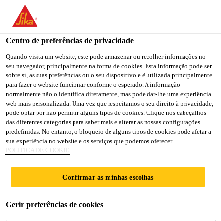
Centro de preferências de privacidade
Quando visita um website, este pode armazenar ou recolher informações no
seu navegador, principalmente na forma de cookies. Esta informação pode ser
SPECIALIST (M/W/D)
sobre si, as suas preferências ou o seu dispositivo e é utilizada principalmente
para fazer o website funcionar conforme o esperado. A informação
normalmente não o identifica diretamente, mas pode dar-lhe uma experiência
SALES SUPPORT &
web mais personalizada. Uma vez que respeitamos o seu direito à privacidade,
pode optar por não permitir alguns tipos de cookies. Clique nos cabeçalhos
PROCESSES
das diferentes categorias para saber mais e alterar as nossas configurações
predefinidas. No entanto, o bloqueio de alguns tipos de cookies pode afetar a
INDUSTRY
sua experiência no website e os serviços que podemos oferecer.
POLÍTICA DE COOKIE
Confirmar as minhas escolhas
Full-time
Customer Service
Gerir preferências de cookies
Bad Urach, Baden-Württemberg, Germany