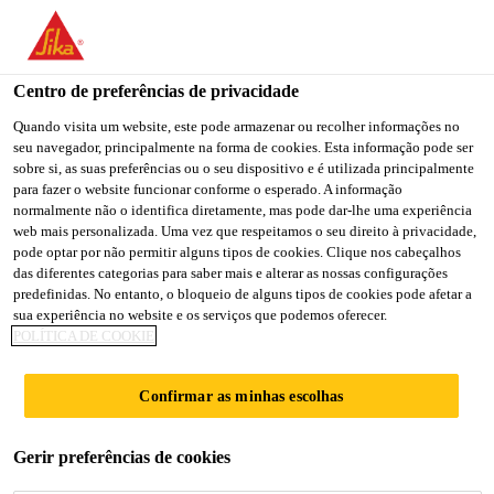
Centro de preferências de privacidade
Quando visita um website, este pode armazenar ou recolher informações no
seu navegador, principalmente na forma de cookies. Esta informação pode ser
QUALITY MANAGER
sobre si, as suas preferências ou o seu dispositivo e é utilizada principalmente
para fazer o website funcionar conforme o esperado. A informação
normalmente não o identifica diretamente, mas pode dar-lhe uma experiência
web mais personalizada. Uma vez que respeitamos o seu direito à privacidade,
pode optar por não permitir alguns tipos de cookies. Clique nos cabeçalhos
Full-time
das diferentes categorias para saber mais e alterar as nossas configurações
Manufacturing
predefinidas. No entanto, o bloqueio de alguns tipos de cookies pode afetar a
sua experiência no website e os serviços que podemos oferecer.
Marion, Ohio, United States
POLÍTICA DE COOKIE
Confirmar as minhas escolhas
CANDIDATE-SE AGORA
COMPARTILHE
Gerir preferências de cookies