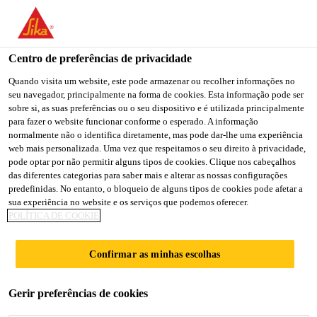
Centro de preferências de privacidade
Quando visita um website, este pode armazenar ou recolher informações no
seu navegador, principalmente na forma de cookies. Esta informação pode ser
GENERAL WORKER -
sobre si, as suas preferências ou o seu dispositivo e é utilizada principalmente
para fazer o website funcionar conforme o esperado. A informação
normalmente não o identifica diretamente, mas pode dar-lhe uma experiência
CONTRACT
web mais personalizada. Uma vez que respeitamos o seu direito à privacidade,
pode optar por não permitir alguns tipos de cookies. Clique nos cabeçalhos
das diferentes categorias para saber mais e alterar as nossas configurações
predefinidas. No entanto, o bloqueio de alguns tipos de cookies pode afetar a
Contract
sua experiência no website e os serviços que podemos oferecer.
POLÍTICA DE COOKIE
Production
Senai, Johor, Malaysia
Confirmar as minhas escolhas
CANDIDATE-SE AGORA
Gerir preferências de cookies