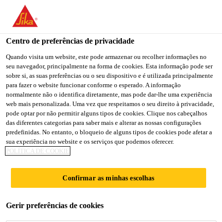
Centro de preferências de privacidade
Quando visita um website, este pode armazenar ou recolher informações no
seu navegador, principalmente na forma de cookies. Esta informação pode ser
GENERAL WORKER -
sobre si, as suas preferências ou o seu dispositivo e é utilizada principalmente
para fazer o website funcionar conforme o esperado. A informação
normalmente não o identifica diretamente, mas pode dar-lhe uma experiência
CONTRACT
web mais personalizada. Uma vez que respeitamos o seu direito à privacidade,
pode optar por não permitir alguns tipos de cookies. Clique nos cabeçalhos
das diferentes categorias para saber mais e alterar as nossas configurações
predefinidas. No entanto, o bloqueio de alguns tipos de cookies pode afetar a
Contract
sua experiência no website e os serviços que podemos oferecer.
POLÍTICA DE COOKIE
Production
Senai, Johor, Malaysia
Confirmar as minhas escolhas
CANDIDATE-SE AGORA
Gerir preferências de cookies