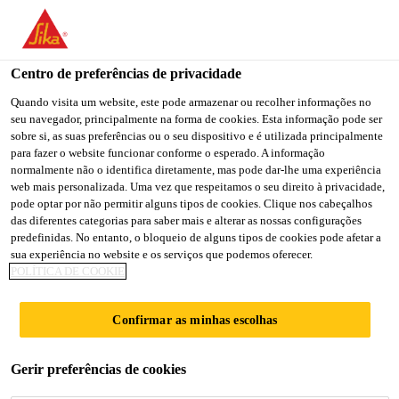
Centro de preferências de privacidade
Quando visita um website, este pode armazenar ou recolher informações no
seu navegador, principalmente na forma de cookies. Esta informação pode ser
TERRITORY SALES
sobre si, as suas preferências ou o seu dispositivo e é utilizada principalmente
para fazer o website funcionar conforme o esperado. A informação
normalmente não o identifica diretamente, mas pode dar-lhe uma experiência
REPRESENTATIVE.
web mais personalizada. Uma vez que respeitamos o seu direito à privacidade,
pode optar por não permitir alguns tipos de cookies. Clique nos cabeçalhos
das diferentes categorias para saber mais e alterar as nossas configurações
predefinidas. No entanto, o bloqueio de alguns tipos de cookies pode afetar a
Full-time
sua experiência no website e os serviços que podemos oferecer.
POLÍTICA DE COOKIE
Sales
Dallas, Texas, United States
Confirmar as minhas escolhas
CANDIDATE-SE AGORA
Gerir preferências de cookies