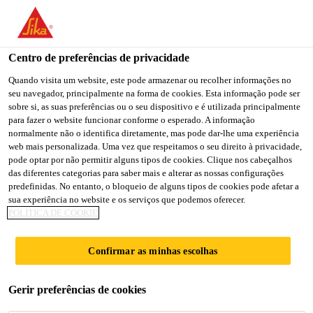
Centro de preferências de privacidade
Quando visita um website, este pode armazenar ou recolher informações no
seu navegador, principalmente na forma de cookies. Esta informação pode ser
MAINTENANCE
sobre si, as suas preferências ou o seu dispositivo e é utilizada principalmente
para fazer o website funcionar conforme o esperado. A informação
normalmente não o identifica diretamente, mas pode dar-lhe uma experiência
TECHNICIAN
web mais personalizada. Uma vez que respeitamos o seu direito à privacidade,
pode optar por não permitir alguns tipos de cookies. Clique nos cabeçalhos
das diferentes categorias para saber mais e alterar as nossas configurações
predefinidas. No entanto, o bloqueio de alguns tipos de cookies pode afetar a
Full-time
sua experiência no website e os serviços que podemos oferecer.
POLÍTICA DE COOKIE
Other
Port Klang, Selangor, Malaysia
Confirmar as minhas escolhas
CANDIDATE-SE AGORA
Gerir preferências de cookies