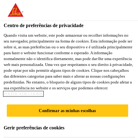
Centro de preferências de privacidade
Quando visita um website, este pode armazenar ou recolher informações no
seu navegador, principalmente na forma de cookies. Esta informação pode ser
PROJECT MANAGER –
sobre si, as suas preferências ou o seu dispositivo e é utilizada principalmente
para fazer o website funcionar conforme o esperado. A informação
normalmente não o identifica diretamente, mas pode dar-lhe uma experiência
PLANT
web mais personalizada. Uma vez que respeitamos o seu direito à privacidade,
pode optar por não permitir alguns tipos de cookies. Clique nos cabeçalhos
CONSTRUCTION &
das diferentes categorias para saber mais e alterar as nossas configurações
predefinidas. No entanto, o bloqueio de alguns tipos de cookies pode afetar a
SITE CONSOLIDATION
sua experiência no website e os serviços que podemos oferecer.
POLÍTICA DE COOKIE
Confirmar as minhas escolhas
Full-time
Engineering
Gerir preferências de cookies
Riyadh, Riyadh Province, Saudi Arabia