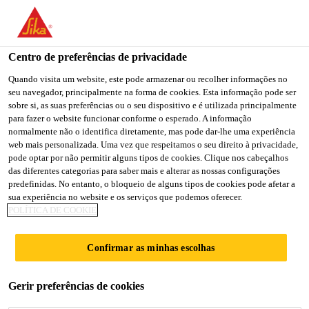
Centro de preferências de privacidade
Quando visita um website, este pode armazenar ou recolher informações no
seu navegador, principalmente na forma de cookies. Esta informação pode ser
SHIPPING AND
sobre si, as suas preferências ou o seu dispositivo e é utilizada principalmente
para fazer o website funcionar conforme o esperado. A informação
normalmente não o identifica diretamente, mas pode dar-lhe uma experiência
RECEIVING
web mais personalizada. Uma vez que respeitamos o seu direito à privacidade,
pode optar por não permitir alguns tipos de cookies. Clique nos cabeçalhos
das diferentes categorias para saber mais e alterar as nossas configurações
predefinidas. No entanto, o bloqueio de alguns tipos de cookies pode afetar a
Full-time
sua experiência no website e os serviços que podemos oferecer.
POLÍTICA DE COOKIE
Manufacturing
Versailles, Kentucky, United States
Confirmar as minhas escolhas
CANDIDATE-SE AGORA
Gerir preferências de cookies