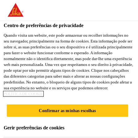
Centro de preferências de privacidade
Quando visita um website, este pode armazenar ou recolher informações no
seu navegador, principalmente na forma de cookies. Esta informação pode ser
FINANCE
sobre si, as suas preferências ou o seu dispositivo e é utilizada principalmente
para fazer o website funcionar conforme o esperado. A informação
normalmente não o identifica diretamente, mas pode dar-lhe uma experiência
CONTROLLER
web mais personalizada. Uma vez que respeitamos o seu direito à privacidade,
pode optar por não permitir alguns tipos de cookies. Clique nos cabeçalhos
das diferentes categorias para saber mais e alterar as nossas configurações
predefinidas. No entanto, o bloqueio de alguns tipos de cookies pode afetar a
Full-time
sua experiência no website e os serviços que podemos oferecer.
POLÍTICA DE COOKIE
Accounting Auditing
Ulaanbaatar, Ulaanbaatar, Mongolia
Confirmar as minhas escolhas
CANDIDATE-SE AGORA
Gerir preferências de cookies