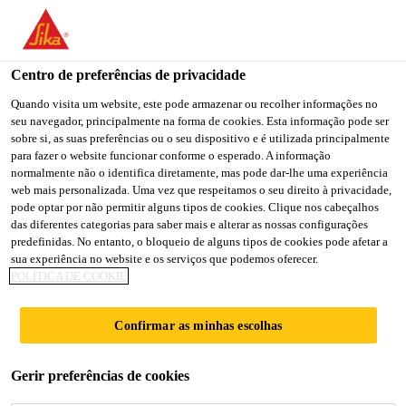
Centro de preferências de privacidade
Quando visita um website, este pode armazenar ou recolher informações no
seu navegador, principalmente na forma de cookies. Esta informação pode ser
GERENTE REGIONAL
sobre si, as suas preferências ou o seu dispositivo e é utilizada principalmente
para fazer o website funcionar conforme o esperado. A informação
normalmente não o identifica diretamente, mas pode dar-lhe uma experiência
DE VENDAS –
web mais personalizada. Uma vez que respeitamos o seu direito à privacidade,
pode optar por não permitir alguns tipos de cookies. Clique nos cabeçalhos
NORDESTE
das diferentes categorias para saber mais e alterar as nossas configurações
predefinidas. No entanto, o bloqueio de alguns tipos de cookies pode afetar a
sua experiência no website e os serviços que podemos oferecer.
POLÍTICA DE COOKIE
Full-time
Sales
Confirmar as minhas escolhas
Pernambuco, State of Pernambuco, Brazil
Gerir preferências de cookies