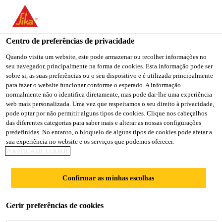
Centro de preferências de privacidade
Quando visita um website, este pode armazenar ou recolher informações no
seu navegador, principalmente na forma de cookies. Esta informação pode ser
DEPUTY MANAGER
sobre si, as suas preferências ou o seu dispositivo e é utilizada principalmente
para fazer o website funcionar conforme o esperado. A informação
normalmente não o identifica diretamente, mas pode dar-lhe uma experiência
TECHNICAL SERVICES
web mais personalizada. Uma vez que respeitamos o seu direito à privacidade,
pode optar por não permitir alguns tipos de cookies. Clique nos cabeçalhos
das diferentes categorias para saber mais e alterar as nossas configurações
predefinidas. No entanto, o bloqueio de alguns tipos de cookies pode afetar a
Full-time
sua experiência no website e os serviços que podemos oferecer.
POLÍTICA DE COOKIE
Sales
Udaipur, Rajasthan, India
Confirmar as minhas escolhas
CANDIDATE-SE AGORA
Gerir preferências de cookies