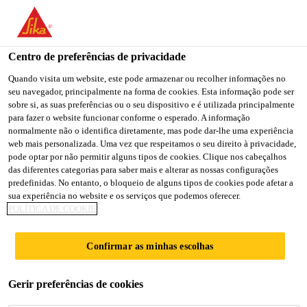
Centro de preferências de privacidade
Quando visita um website, este pode armazenar ou recolher informações no
seu navegador, principalmente na forma de cookies. Esta informação pode ser
PRODUCTION
sobre si, as suas preferências ou o seu dispositivo e é utilizada principalmente
para fazer o website funcionar conforme o esperado. A informação
normalmente não o identifica diretamente, mas pode dar-lhe uma experiência
SUPERVISOR
web mais personalizada. Uma vez que respeitamos o seu direito à privacidade,
pode optar por não permitir alguns tipos de cookies. Clique nos cabeçalhos
das diferentes categorias para saber mais e alterar as nossas configurações
predefinidas. No entanto, o bloqueio de alguns tipos de cookies pode afetar a
Full-time
sua experiência no website e os serviços que podemos oferecer.
POLÍTICA DE COOKIE
Manufacturing
Jhagadia, Gujarat, India
Confirmar as minhas escolhas
CANDIDATE-SE AGORA
Gerir preferências de cookies