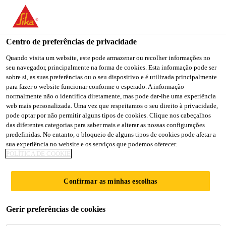
Centro de preferências de privacidade
Quando visita um website, este pode armazenar ou recolher informações no
seu navegador, principalmente na forma de cookies. Esta informação pode ser
JEFE DE TECNOLOGÍA
sobre si, as suas preferências ou o seu dispositivo e é utilizada principalmente
para fazer o website funcionar conforme o esperado. A informação
normalmente não o identifica diretamente, mas pode dar-lhe uma experiência
Y TRANSFORMACIÓN
web mais personalizada. Uma vez que respeitamos o seu direito à privacidade,
pode optar por não permitir alguns tipos de cookies. Clique nos cabeçalhos
DIGITAL
das diferentes categorias para saber mais e alterar as nossas configurações
predefinidas. No entanto, o bloqueio de alguns tipos de cookies pode afetar a
sua experiência no website e os serviços que podemos oferecer.
POLÍTICA DE COOKIE
Full-time
Information Technology
Confirmar as minhas escolhas
Montevideo, Montevideo Department,
Gerir preferências de cookies
Uruguay