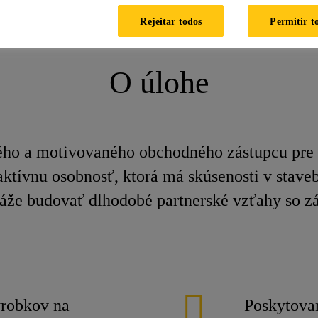
Obchodný zástupca (m/ž)
Rejeitar todos
Permitir t
O úlohe
ého a motivovaného obchodného zástupcu pre
ktívnu osobnosť, ktorá má skúsenosti v stavebn
že budovať dlhodobé partnerské vzťahy so z
ýrobkov na
Poskytova