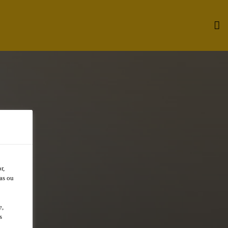
r,
as ou
e,
s