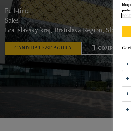
bloqu
Full-time
podem
POLÍ
Sales
Bratislavský kraj, Bratislava Region, Slovakia
CANDIDATE-SE AGORA
Geri
COMPARTIL