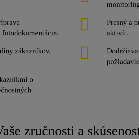
monitorin
ríprava
Presný a p
 fotodokumentácie.
aktivít.
plíny zákazníkov.
Dodržiavan
požiadavi
ákazníkmi o
ečnostných
Vaše zručnosti a skúsenost