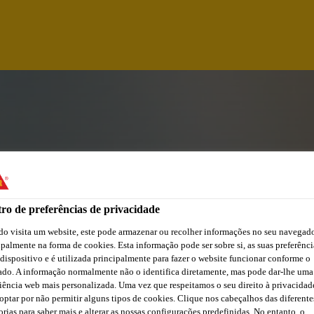
ro de preferências de privacidade
o visita um website, este pode armazenar ou recolher informações no seu navegado
ipalmente na forma de cookies. Esta informação pode ser sobre si, as suas preferênci
 dispositivo e é utilizada principalmente para fazer o website funcionar conforme o
PCA (M/Ž)
ado. A informação normalmente não o identifica diretamente, mas pode dar-lhe uma
iência web mais personalizada. Uma vez que respeitamos o seu direito à privacidad
optar por não permitir alguns tipos de cookies. Clique nos cabeçalhos das diferente
orias para saber mais e alterar as nossas configurações predefinidas. No entanto, o