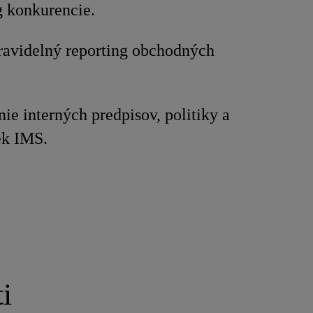
g konkurencie.
ravidelný reporting obchodných
ie interných predpisov, politiky a
ek IMS.
i