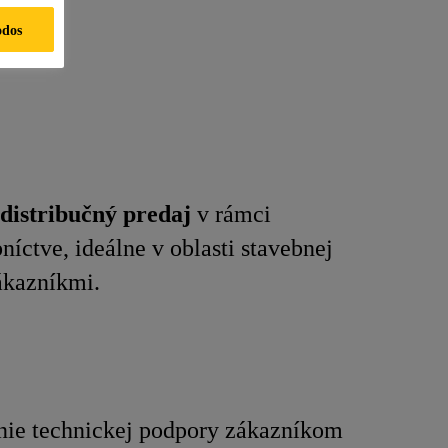
odos
distribučný predaj
v rámci
íctve, ideálne v oblasti stavebnej
ákazníkmi.
nie technickej podpory zákazníkom