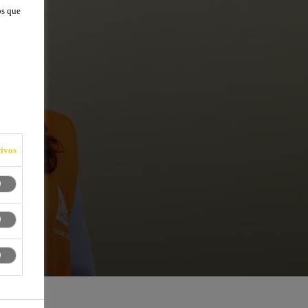
os que
ivos