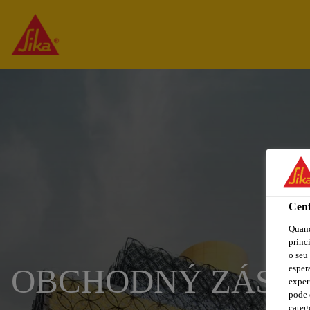
Cent
Quand
princ
o seu
OBCHODNÝ ZÁSTU
esper
exper
pode 
categ