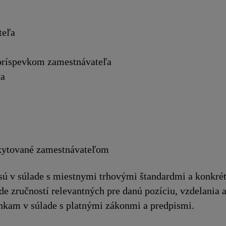
teľa
príspevkom zamestnávateľa
ka
oskytované zamestnávateľom
sú v súlade s miestnymi trhovými štandardmi a konk
e zručností relevantných pre danú pozíciu, vzdelania 
kam v súlade s platnými zákonmi a predpismi.