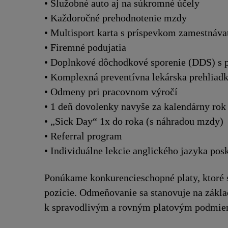
• Služobné auto aj na súkromné účely
• Každoročné prehodnotenie mzdy
• Multisport karta s príspevkom zamestnáva
• Firemné podujatia
• Doplnkové dôchodkové sporenie (DDS) s 
• Komplexná preventívna lekárska prehliad
• Odmeny pri pracovnom výročí
• 1 deň dovolenky navyše za kalendárny rok
• „Sick Day“ 1x do roka (s náhradou mzdy)
• Referral program
• Individuálne lekcie anglického jazyka p
Ponúkame konkurencieschopné platy, ktoré 
pozície. Odmeňovanie sa stanovuje na základ
k spravodlivým a rovným platovým podmien