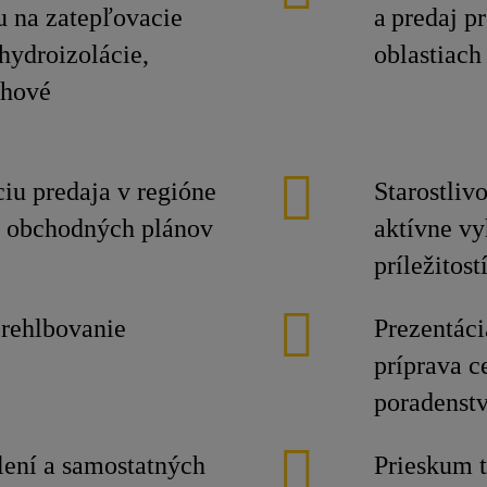
u na zatepľovacie
a predaj p
hydroizolácie,
oblastiach
ahové
iu predaja v regióne
Starostliv
h obchodných plánov
aktívne v
príležitos
prehlbovanie
Prezentáci
príprava c
poradenstv
olení a samostatných
Prieskum t