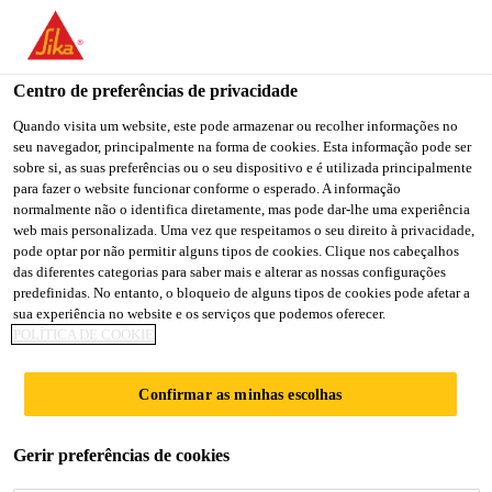
Centro de preferências de privacidade
Quando visita um website, este pode armazenar ou recolher informações no
seu navegador, principalmente na forma de cookies. Esta informação pode ser
GENERAL WORKER
sobre si, as suas preferências ou o seu dispositivo e é utilizada principalmente
para fazer o website funcionar conforme o esperado. A informação
normalmente não o identifica diretamente, mas pode dar-lhe uma experiência
web mais personalizada. Uma vez que respeitamos o seu direito à privacidade,
pode optar por não permitir alguns tipos de cookies. Clique nos cabeçalhos
Full-time
das diferentes categorias para saber mais e alterar as nossas configurações
Other
predefinidas. No entanto, o bloqueio de alguns tipos de cookies pode afetar a
sua experiência no website e os serviços que podemos oferecer.
Senai, Johor, Malaysia
POLÍTICA DE COOKIE
Confirmar as minhas escolhas
CANDIDATE-SE AGORA
COMPARTILHE
Gerir preferências de cookies