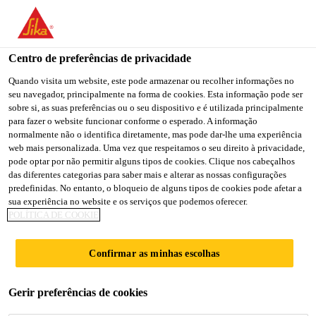
Centro de preferências de privacidade
Quando visita um website, este pode armazenar ou recolher informações no
seu navegador, principalmente na forma de cookies. Esta informação pode ser
ANALISTA DE
sobre si, as suas preferências ou o seu dispositivo e é utilizada principalmente
para fazer o website funcionar conforme o esperado. A informação
normalmente não o identifica diretamente, mas pode dar-lhe uma experiência
OPERACIONES
web mais personalizada. Uma vez que respeitamos o seu direito à privacidade,
pode optar por não permitir alguns tipos de cookies. Clique nos cabeçalhos
das diferentes categorias para saber mais e alterar as nossas configurações
predefinidas. No entanto, o bloqueio de alguns tipos de cookies pode afetar a
Full-time
sua experiência no website e os serviços que podemos oferecer.
POLÍTICA DE COOKIE
Production
Rosario, Santa Fe Province, Argentina
Confirmar as minhas escolhas
CANDIDATE-SE AGORA
Gerir preferências de cookies