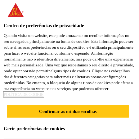
Centro de preferências de privacidade
Quando visita um website, este pode armazenar ou recolher informações no
seu navegador, principalmente na forma de cookies. Esta informação pode ser
FINANCE SUPERVISOR
sobre si, as suas preferências ou o seu dispositivo e é utilizada principalmente
para fazer o website funcionar conforme o esperado. A informação
normalmente não o identifica diretamente, mas pode dar-lhe uma experiência
web mais personalizada. Uma vez que respeitamos o seu direito à privacidade,
pode optar por não permitir alguns tipos de cookies. Clique nos cabeçalhos
Full-time
das diferentes categorias para saber mais e alterar as nossas configurações
Manufacturing
predefinidas. No entanto, o bloqueio de alguns tipos de cookies pode afetar a
sua experiência no website e os serviços que podemos oferecer.
Cileungsi, West Java, Indonesia
POLÍTICA DE COOKIE
Confirmar as minhas escolhas
CANDIDATE-SE AGORA
COMPARTILHE
Gerir preferências de cookies