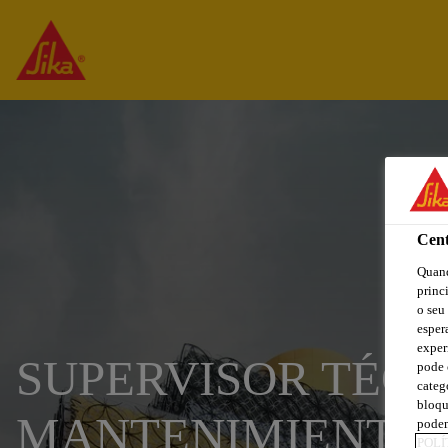
Cent
Quand
princ
o seu
esper
exper
SUPERVISOR TÉCN
pode 
categ
bloqu
MANTENIMIENTO
podem
POLÍ