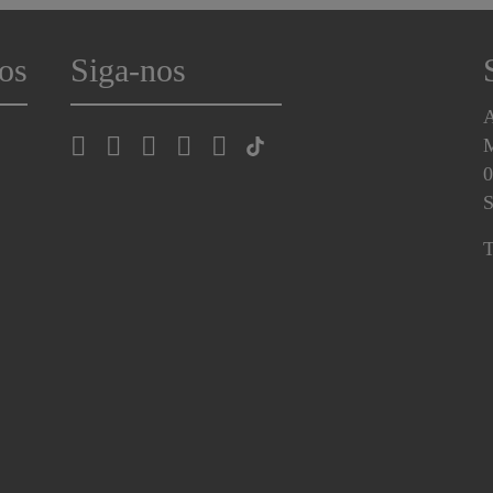
os
Siga-nos
A
0
S
T