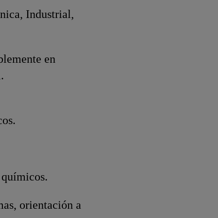
ca, Industrial,
iblemente en
.
cos.
 químicos.
as, orientación a