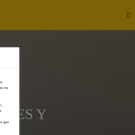
r,
as ou
e,
ORES Y
s
os que