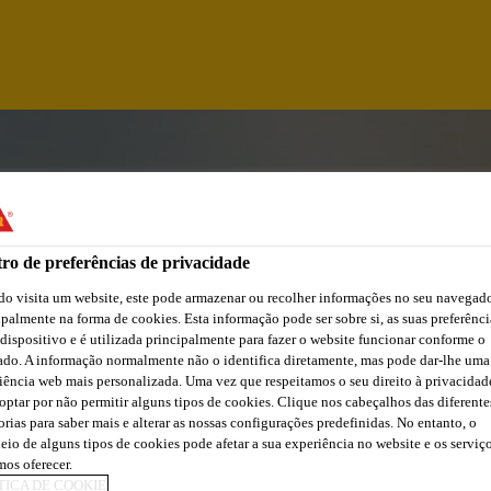
ro de preferências de privacidade
o visita um website, este pode armazenar ou recolher informações no seu navegado
ipalmente na forma de cookies. Esta informação pode ser sobre si, as suas preferênci
 dispositivo e é utilizada principalmente para fazer o website funcionar conforme o
ado. A informação normalmente não o identifica diretamente, mas pode dar-lhe uma
iência web mais personalizada. Uma vez que respeitamos o seu direito à privacidad
ICO DE DOSIFICAD
optar por não permitir alguns tipos de cookies. Clique nos cabeçalhos das diferente
orias para saber mais e alterar as nossas configurações predefinidas. No entanto, o
eio de alguns tipos de cookies pode afetar a sua experiência no website e os serviç
os oferecer.
TICA DE COOKIE