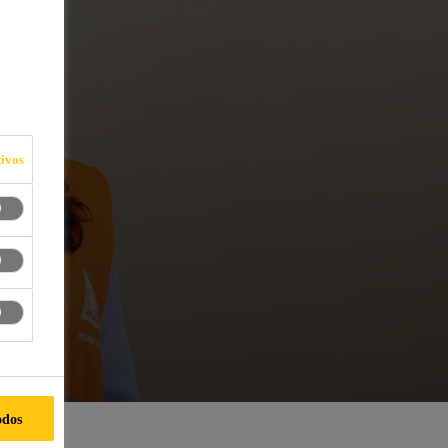
ivos
odos