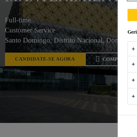
Full-time
Customer Service
Geri
Santo Domingo, Distrito Nacional, Dominica
CANDIDATE-SE AGORA
COMPARTIL