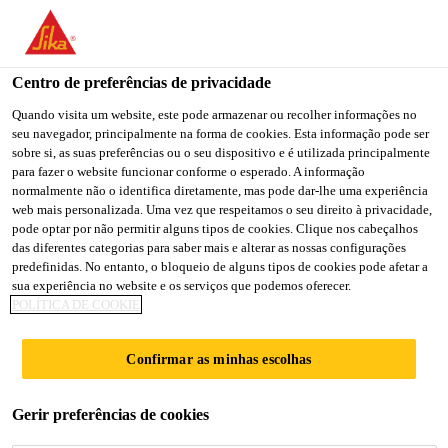
Centro de preferências de privacidade
Quando visita um website, este pode armazenar ou recolher informações no
seu navegador, principalmente na forma de cookies. Esta informação pode ser
MANAGER - FINANCE
sobre si, as suas preferências ou o seu dispositivo e é utilizada principalmente
para fazer o website funcionar conforme o esperado. A informação
normalmente não o identifica diretamente, mas pode dar-lhe uma experiência
AND ACCOUNTS
web mais personalizada. Uma vez que respeitamos o seu direito à privacidade,
pode optar por não permitir alguns tipos de cookies. Clique nos cabeçalhos
das diferentes categorias para saber mais e alterar as nossas configurações
predefinidas. No entanto, o bloqueio de alguns tipos de cookies pode afetar a
Full-time
sua experiência no website e os serviços que podemos oferecer.
POLÍTICA DE COOKIE
Finance
Navi Mumbai, Maharashtra, India
Confirmar as minhas escolhas
CANDIDATE-SE AGORA
Gerir preferências de cookies