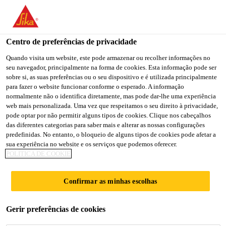
Centro de preferências de privacidade
Quando visita um website, este pode armazenar ou recolher informações no
seu navegador, principalmente na forma de cookies. Esta informação pode ser
LEHRSTELLE ALS
sobre si, as suas preferências ou o seu dispositivo e é utilizada principalmente
para fazer o website funcionar conforme o esperado. A informação
normalmente não o identifica diretamente, mas pode dar-lhe uma experiência
KAUFMANN/-FRAU
web mais personalizada. Uma vez que respeitamos o seu direito à privacidade,
pode optar por não permitir alguns tipos de cookies. Clique nos cabeçalhos
EFZ 2027
das diferentes categorias para saber mais e alterar as nossas configurações
predefinidas. No entanto, o bloqueio de alguns tipos de cookies pode afetar a
sua experiência no website e os serviços que podemos oferecer.
POLÍTICA DE COOKIE
Full-time
Education
Confirmar as minhas escolhas
Sarnen, Obwalden, Switzerland
Gerir preferências de cookies