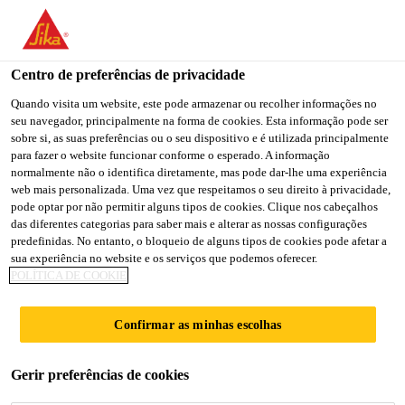
Centro de preferências de privacidade
Quando visita um website, este pode armazenar ou recolher informações no
seu navegador, principalmente na forma de cookies. Esta informação pode ser
ASSISTANT / PMO
sobre si, as suas preferências ou o seu dispositivo e é utilizada principalmente
para fazer o website funcionar conforme o esperado. A informação
normalmente não o identifica diretamente, mas pode dar-lhe uma experiência
web mais personalizada. Uma vez que respeitamos o seu direito à privacidade,
pode optar por não permitir alguns tipos de cookies. Clique nos cabeçalhos
Full-time
das diferentes categorias para saber mais e alterar as nossas configurações
Customer Service
predefinidas. No entanto, o bloqueio de alguns tipos de cookies pode afetar a
sua experiência no website e os serviços que podemos oferecer.
Tokyo, Tokyo, Japan
POLÍTICA DE COOKIE
Confirmar as minhas escolhas
CANDIDATE-SE AGORA
COMPARTILHE
Gerir preferências de cookies