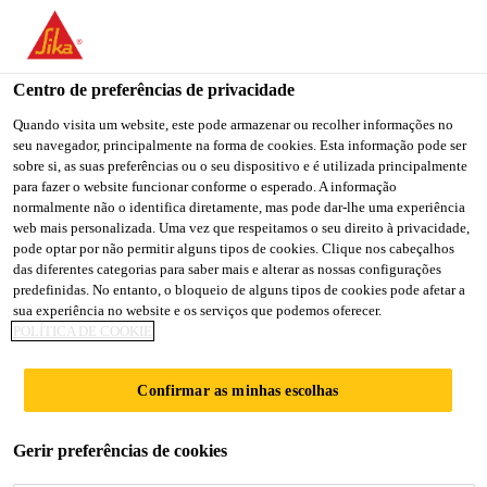
Centro de preferências de privacidade
Quando visita um website, este pode armazenar ou recolher informações no
seu navegador, principalmente na forma de cookies. Esta informação pode ser
SENIOR PRODUCT
sobre si, as suas preferências ou o seu dispositivo e é utilizada principalmente
para fazer o website funcionar conforme o esperado. A informação
normalmente não o identifica diretamente, mas pode dar-lhe uma experiência
SPECIALIST/TECHNIC
web mais personalizada. Uma vez que respeitamos o seu direito à privacidade,
pode optar por não permitir alguns tipos de cookies. Clique nos cabeçalhos
AL REPRESENTATIVE.
das diferentes categorias para saber mais e alterar as nossas configurações
predefinidas. No entanto, o bloqueio de alguns tipos de cookies pode afetar a
sua experiência no website e os serviços que podemos oferecer.
POLÍTICA DE COOKIE
Full-time
Project Management
Confirmar as minhas escolhas
Atlanta, Georgia, United States
Gerir preferências de cookies