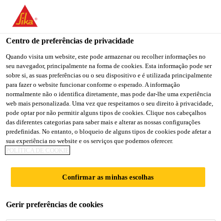
Centro de preferências de privacidade
Quando visita um website, este pode armazenar ou recolher informações no
seu navegador, principalmente na forma de cookies. Esta informação pode ser
TÉCNICO DE
sobre si, as suas preferências ou o seu dispositivo e é utilizada principalmente
para fazer o website funcionar conforme o esperado. A informação
normalmente não o identifica diretamente, mas pode dar-lhe uma experiência
CONTROLE E
web mais personalizada. Uma vez que respeitamos o seu direito à privacidade,
pode optar por não permitir alguns tipos de cookies. Clique nos cabeçalhos
QUALIDADE JR
das diferentes categorias para saber mais e alterar as nossas configurações
predefinidas. No entanto, o bloqueio de alguns tipos de cookies pode afetar a
sua experiência no website e os serviços que podemos oferecer.
POLÍTICA DE COOKIE
Full-time
Manufacturing
Confirmar as minhas escolhas
Cravinhos, State of São Paulo, Brazil
Gerir preferências de cookies