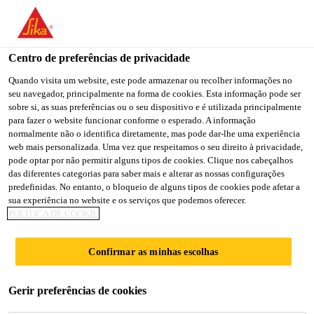
Centro de preferências de privacidade
Quando visita um website, este pode armazenar ou recolher informações no
seu navegador, principalmente na forma de cookies. Esta informação pode ser
SALES MANAGER
sobre si, as suas preferências ou o seu dispositivo e é utilizada principalmente
para fazer o website funcionar conforme o esperado. A informação
normalmente não o identifica diretamente, mas pode dar-lhe uma experiência
web mais personalizada. Uma vez que respeitamos o seu direito à privacidade,
pode optar por não permitir alguns tipos de cookies. Clique nos cabeçalhos
Full-time
das diferentes categorias para saber mais e alterar as nossas configurações
Sales
predefinidas. No entanto, o bloqueio de alguns tipos de cookies pode afetar a
sua experiência no website e os serviços que podemos oferecer.
Bengaluru, Karnataka, India
POLÍTICA DE COOKIE
Confirmar as minhas escolhas
CANDIDATE-SE AGORA
COMPARTILHE
Gerir preferências de cookies