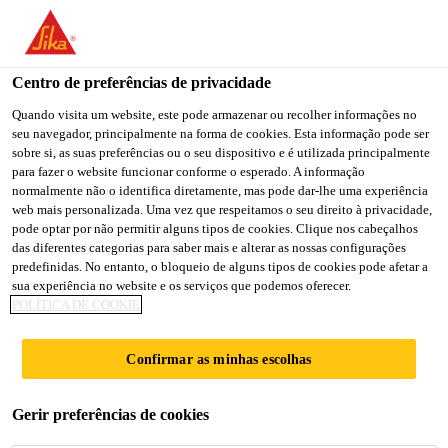
Centro de preferências de privacidade
Quando visita um website, este pode armazenar ou recolher informações no
seu navegador, principalmente na forma de cookies. Esta informação pode ser
SUPERVISOR DE
sobre si, as suas preferências ou o seu dispositivo e é utilizada principalmente
para fazer o website funcionar conforme o esperado. A informação
normalmente não o identifica diretamente, mas pode dar-lhe uma experiência
ALMACEN JUNIOR
web mais personalizada. Uma vez que respeitamos o seu direito à privacidade,
pode optar por não permitir alguns tipos de cookies. Clique nos cabeçalhos
das diferentes categorias para saber mais e alterar as nossas configurações
predefinidas. No entanto, o bloqueio de alguns tipos de cookies pode afetar a
Full-time
sua experiência no website e os serviços que podemos oferecer.
POLÍTICA DE COOKIE
Manufacturing
Tlaquepaque, Jalisco, Mexico
Confirmar as minhas escolhas
CANDIDATE-SE AGORA
Gerir preferências de cookies