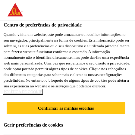
Centro de preferências de privacidade
Quando visita um website, este pode armazenar ou recolher informações no
seu navegador, principalmente na forma de cookies. Esta informação pode ser
OFICIAL DE COMPRAS
sobre si, as suas preferências ou o seu dispositivo e é utilizada principalmente
para fazer o website funcionar conforme o esperado. A informação
normalmente não o identifica diretamente, mas pode dar-lhe uma experiência
web mais personalizada. Uma vez que respeitamos o seu direito à privacidade,
pode optar por não permitir alguns tipos de cookies. Clique nos cabeçalhos
Full-time
das diferentes categorias para saber mais e alterar as nossas configurações
Sales
predefinidas. No entanto, o bloqueio de alguns tipos de cookies pode afetar a
sua experiência no website e os serviços que podemos oferecer.
Santo Domingo, Distrito Nacional,
POLÍTICA DE COOKIE
Dominican Republic
Confirmar as minhas escolhas
CANDIDATE-SE AGORA
Gerir preferências de cookies
COMPARTILHE