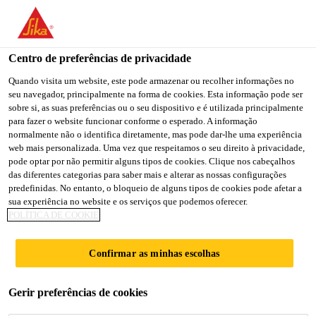
You are accessing "Sika Brasil", it seems you are accessing it
from "Estados Unidos". We have a dedicated website for your
country.
Centro de preferências de privacidade
TO
Quando visita um website, este pode armazenar ou recolher informações no
STAY ON THE SIKA
SELECT A
seu navegador, principalmente na forma de cookies. Esta informação pode ser
SIKA
BRASIL WEBSITE
COUNTRY
sobre si, as suas preferências ou o seu dispositivo e é utilizada principalmente
USA
para fazer o website funcionar conforme o esperado. A informação
normalmente não o identifica diretamente, mas pode dar-lhe uma experiência
web mais personalizada. Uma vez que respeitamos o seu direito à privacidade,
Sika Brasil
pode optar por não permitir alguns tipos de cookies. Clique nos cabeçalhos
das diferentes categorias para saber mais e alterar as nossas configurações
predefinidas. No entanto, o bloqueio de alguns tipos de cookies pode afetar a
sua experiência no website e os serviços que podemos oferecer.
POLÍTICA DE COOKIE
ADESIVOS E
Confirmar as minhas escolhas
SELANTES,
Gerir preferências de cookies